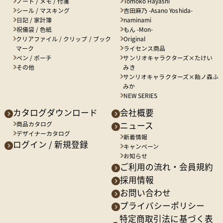
ノート / メモ / 付箋
Tomoko Hayashi
シール / マスキング
吉田麻乃 -Asano Yoshida-
日記 / 家計簿
naminami
祝儀袋 / 色紙
もん -Mon-
クリアファイル / クリップ / ブック
Original
マーク
ライセンス商品
ペン / ポーチ
サンリオキャラクターズ×たけい
その他
みき
サンリオキャラクターズ×飴ノ森ふ
みか
NEW SERIES
カタログダウンロード
会社概要
商品カタログ
ニュース
デザイナーカタログ
新着情報
ログイン / 新規登録
キャンペーン
お知らせ
ご利用の流れ・会員規約
採用情報
お問い合わせ
プライバシーポリシー
特定商取引法に基づく表