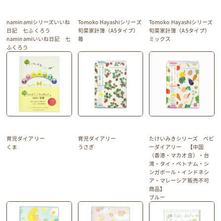
naminamiシリーズいいね
Tomoko Hayashiシリーズ
Tomoko Hayashiシリーズ
日記 七ふくろう
旬菜家計簿（A5タイプ）
旬菜家計簿（A5タイプ）
naminamiいいね日記 七
苺
ミックス
ふくろう
育児ダイアリー
育児ダイアリー
たけいみきシリーズ ベビ
くま
うさぎ
ーダイアリー 【中国
（香港・マカオ含）・台
湾・タイ・ベトナム・シ
ンガポール・インドネシ
ア・マレーシア販売不可
商品】
ブルー