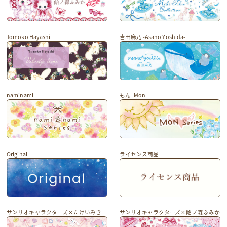
Tomoko Hayashi
吉田麻乃 -Asano Yoshida-
naminami
もん -Mon-
Original
ライセンス商品
サンリオキャラクターズ×たけいみき
サンリオキャラクターズ×飴ノ森ふみか