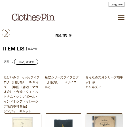
日記 / 家計簿
ITEM LIST
商品一覧
選択中：
日記 / 家計簿
たけいみきmondoライフ
星空シリーズライフログ
みんなの文具シリーズ簡単
ログ（日記帳） B7サイ
（日記帳） B7サイズ
家計簿
ズ 【中国（香港・マカ
ねこ
ハリネズミ
オ含）・台湾・タイ・ベ
トナム・シンガポール・
インドネシア・マレーシ
ア販売不可商品】
ジンジャーキャット