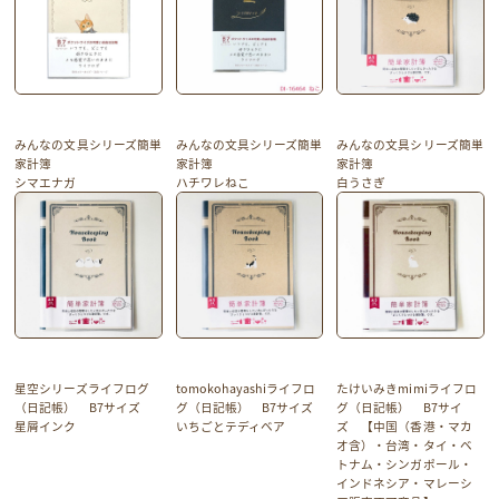
みんなの文具シリーズ簡単
みんなの文具シリーズ簡単
みんなの文具シリーズ簡単
家計簿
家計簿
家計簿
シマエナガ
ハチワレねこ
白うさぎ
星空シリーズライフログ
tomokohayashiライフロ
たけいみきmimiライフロ
（日記帳） B7サイズ
グ（日記帳） B7サイズ
グ（日記帳） B7サイ
星屑インク
いちごとテディベア
ズ 【中国（香港・マカ
オ含）・台湾・タイ・ベ
トナム・シンガポール・
インドネシア・マレーシ