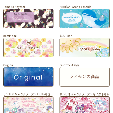
Tomoko Hayashi
吉田麻乃 -Asano Yoshida-
naminami
もん -Mon-
Original
ライセンス商品
サンリオキャラクターズ×たけいみき
サンリオキャラクターズ×飴ノ森ふみか