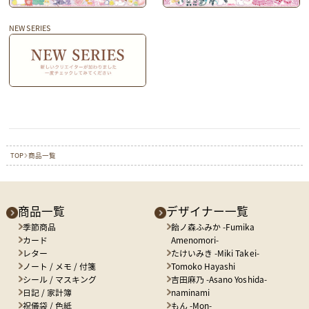
NEW SERIES
TOP
商品一覧
商品一覧
デザイナー一覧
季節商品
飴ノ森ふみか -Fumika
カード
Amenomori-
レター
たけいみき -Miki Takei-
ノート / メモ / 付箋
Tomoko Hayashi
シール / マスキング
吉田麻乃 -Asano Yoshida-
日記 / 家計簿
naminami
祝儀袋 / 色紙
もん -Mon-