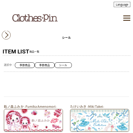
シール
ITEM LIST
商品一覧
選択中：
季節商品
季節商品
シール
飴ノ森ふみか -Fumika Amenomori-
たけいみき -Miki Takei-