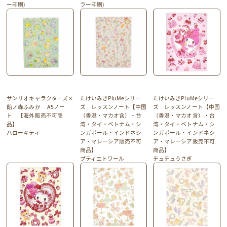
ー印刷)
ラー印刷)
サンリオキャラクターズ×
たけいみきPluMeシリー
たけいみきPluMeシリー
飴ノ森ふみか A5ノー
ズ レッスンノート【中国
ズ レッスンノート【中国
ト 【海外販売不可商
（香港・マカオ含）・台
（香港・マカオ含）・台
品】
湾・タイ・ベトナム・シ
湾・タイ・ベトナム・シ
ハローキティ
ンガポール・インドネシ
ンガポール・インドネシ
ア・マレーシア販売不可
ア・マレーシア販売不可
商品】
商品】
プティエトワール
チュチュうさぎ