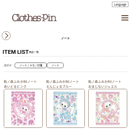
ノート
ITEM LIST
商品一覧
選択中：
ノート / メモ / 付箋
ノート
飴ノ森ふみかB6ノート
飴ノ森ふみかB6ノート
飴ノ森ふみかB6ノート
あいどるピンク
えんじぇるブルー
おまじないジュエル