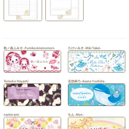
飴ノ森ふみか -Fumika Amenomori-
たけいみき -Miki Takei-
Tomoko Hayashi
吉田麻乃 -Asano Yoshida-
naminami
もん -Mon-