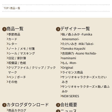
TOP
商品一覧
商品一覧
デザイナー一覧
季節商品
飴ノ森ふみか -Fumika
カード
Amenomori-
レター
たけいみき -Miki Takei-
ノート / メモ / 付箋
Tomoko Hayashi
シール / マスキング
吉田麻乃 -Asano Yoshida-
日記 / 家計簿
naminami
祝儀袋 / 色紙
もん -Mon-
クリアファイル / クリップ / ブック
Original
マーク
ライセンス商品
ペン / ポーチ
サンリオキャラクターズ×たけい
その他
みき
サンリオキャラクターズ×飴ノ森ふ
みか
NEW SERIES
カタログダウンロード
会社概要
商品カタログ
ニュース