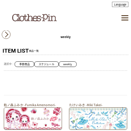
weekly
ITEM LIST
商品一覧
選択中：
季節商品
スケジュール
weekly
飴ノ森ふみか -Fumika Amenomori-
たけいみき -Miki Takei-