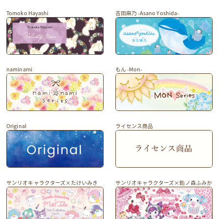
Tomoko Hayashi
吉田麻乃 -Asano Yoshida-
naminami
もん -Mon-
Original
ライセンス商品
サンリオキャラクターズ×たけいみき
サンリオキャラクターズ×飴ノ森ふみか