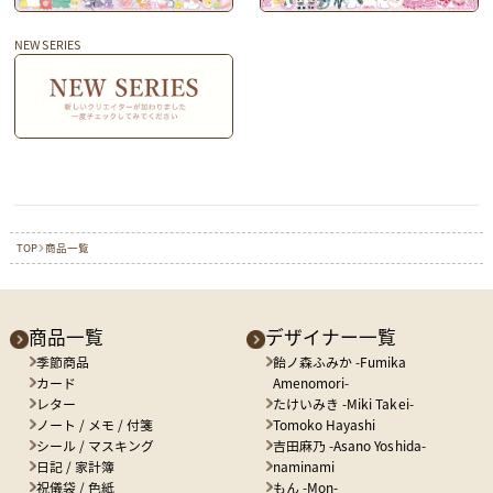
NEW SERIES
TOP
商品一覧
商品一覧
デザイナー一覧
季節商品
飴ノ森ふみか -Fumika
カード
Amenomori-
レター
たけいみき -Miki Takei-
ノート / メモ / 付箋
Tomoko Hayashi
シール / マスキング
吉田麻乃 -Asano Yoshida-
日記 / 家計簿
naminami
祝儀袋 / 色紙
もん -Mon-