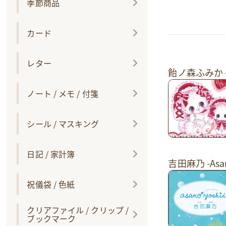
季節商品
カード
レター
飴ノ森ふみか -F
ノート / メモ / 付箋
シール / マスキング
日記 / 家計簿
吉田麻乃 -Asan
祝儀袋 / 色紙
クリアファイル / クリップ /
ブックマーク