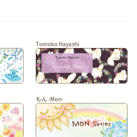
Tomoko Hayashi
もん -Mon-