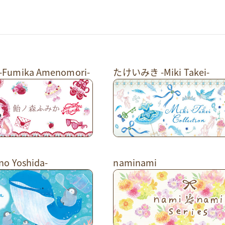
umika Amenomori-
たけいみき -Miki Takei-
o Yoshida-
naminami