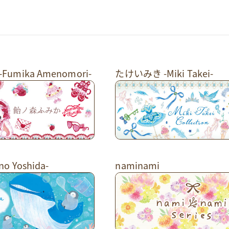
umika Amenomori-
たけいみき -Miki Takei-
o Yoshida-
naminami