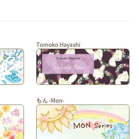
Tomoko Hayashi
もん -Mon-