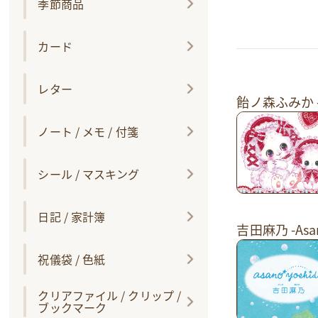
季節商品
カード
レター
飴ノ森ふみか -F
ノート / メモ / 付箋
シール / マスキング
日記 / 家計簿
吉田麻乃 -Asan
祝儀袋 / 色紙
クリアファイル / クリップ /
ブックマーク