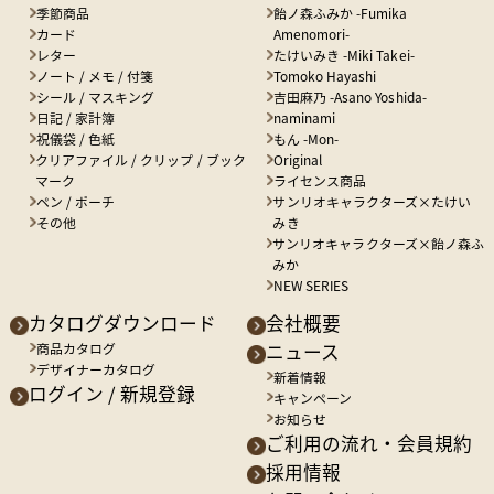
季節商品
飴ノ森ふみか -Fumika
カード
Amenomori-
レター
たけいみき -Miki Takei-
ノート / メモ / 付箋
Tomoko Hayashi
シール / マスキング
吉田麻乃 -Asano Yoshida-
日記 / 家計簿
naminami
祝儀袋 / 色紙
もん -Mon-
クリアファイル / クリップ / ブック
Original
マーク
ライセンス商品
ペン / ポーチ
サンリオキャラクターズ×たけい
その他
みき
サンリオキャラクターズ×飴ノ森ふ
みか
NEW SERIES
カタログダウンロード
会社概要
商品カタログ
ニュース
デザイナーカタログ
新着情報
ログイン / 新規登録
キャンペーン
お知らせ
ご利用の流れ・会員規約
採用情報