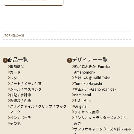
TOP
商品一覧
商品一覧
デザイナー一覧
季節商品
飴ノ森ふみか -Fumika
カード
Amenomori-
レター
たけいみき -Miki Takei-
ノート / メモ / 付箋
Tomoko Hayashi
シール / マスキング
吉田麻乃 -Asano Yoshida-
日記 / 家計簿
naminami
祝儀袋 / 色紙
もん -Mon-
クリアファイル / クリップ / ブック
Original
マーク
ライセンス商品
ペン / ポーチ
サンリオキャラクターズ×たけい
その他
みき
サンリオキャラクターズ×飴ノ森ふ