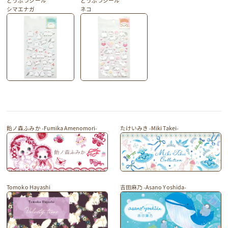
どうぶつシール
どうぶつシール
シマエナガ
ネコ
飴ノ森ふみか -Fumika Amenomori-
たけいみき -Miki Takei-
Tomoko Hayashi
吉田麻乃 -Asano Yoshida-