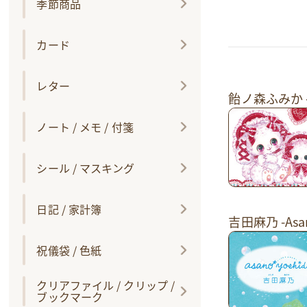
季節商品
カード
レター
飴ノ森ふみか -F
ノート / メモ / 付箋
シール / マスキング
日記 / 家計簿
吉田麻乃 -Asan
祝儀袋 / 色紙
クリアファイル / クリップ /
ブックマーク