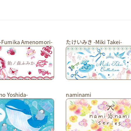
umika Amenomori-
たけいみき -Miki Takei-
o Yoshida-
naminami