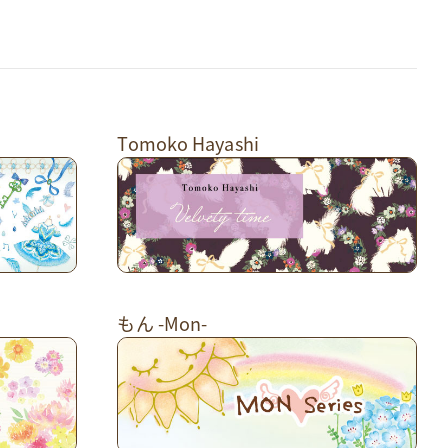
Tomoko Hayashi
もん -Mon-