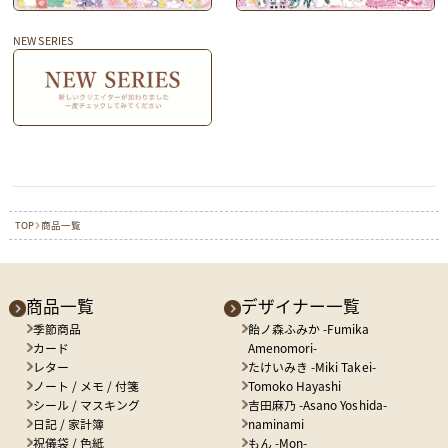
NEW SERIES
TOP
商品一覧
商品一覧
デザイナー一覧
季節商品
飴ノ森ふみか -Fumika
カード
Amenomori-
レター
たけいみき -Miki Takei-
ノート / メモ / 付箋
Tomoko Hayashi
シール / マスキング
吉田麻乃 -Asano Yoshida-
日記 / 家計簿
naminami
祝儀袋 / 色紙
もん -Mon-