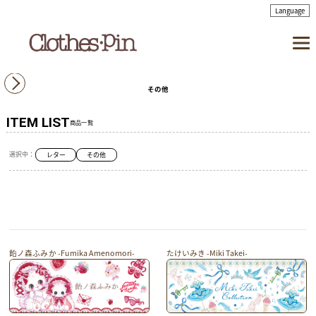
その他
ITEM LIST
商品一覧
選択中：
レター
その他
飴ノ森ふみか -Fumika Amenomori-
たけいみき -Miki Takei-