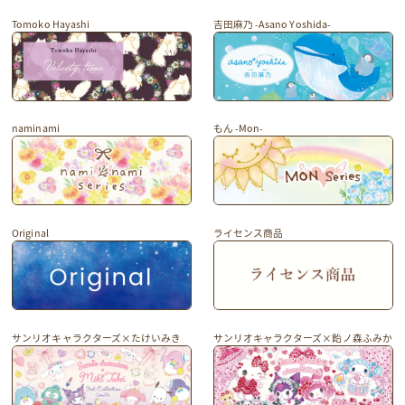
Tomoko Hayashi
吉田麻乃 -Asano Yoshida-
naminami
もん -Mon-
Original
ライセンス商品
サンリオキャラクターズ×たけいみき
サンリオキャラクターズ×飴ノ森ふみか