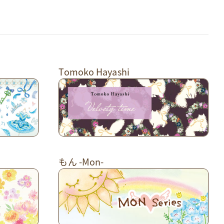
Tomoko Hayashi
もん -Mon-