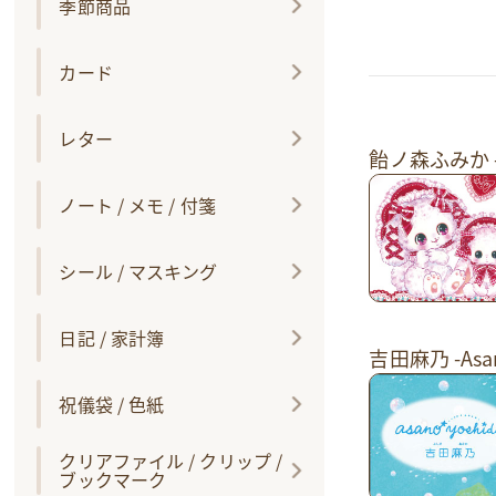
季節商品
カード
レター
飴ノ森ふみか -F
ノート / メモ / 付箋
シール / マスキング
日記 / 家計簿
吉田麻乃 -Asan
祝儀袋 / 色紙
クリアファイル / クリップ /
ブックマーク