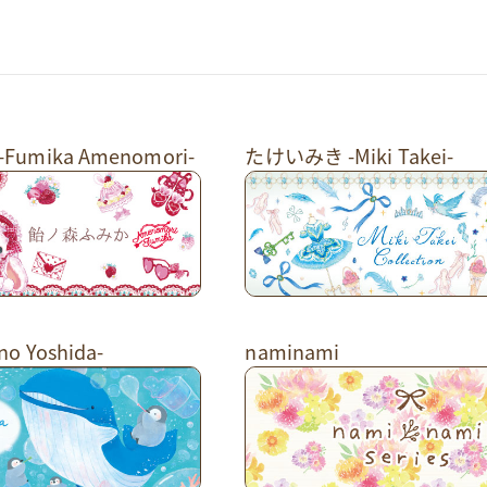
umika Amenomori-
たけいみき -Miki Takei-
o Yoshida-
naminami