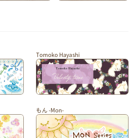
Tomoko Hayashi
もん -Mon-