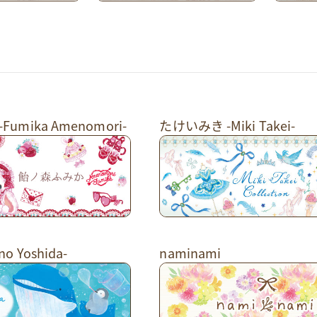
umika Amenomori-
たけいみき -Miki Takei-
o Yoshida-
naminami