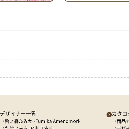
デザイナー一覧
カタロ
飴ノ森ふみか -Fumika Amenomori-
商品
たけいみき -Miki Takei-
デザ