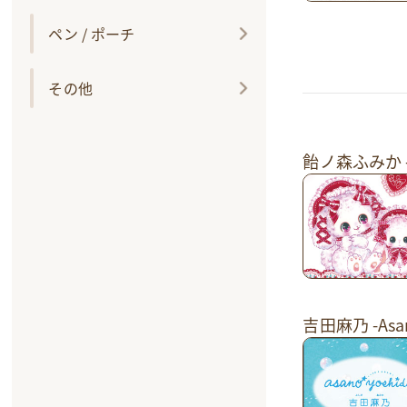
ペン / ポーチ
その他
飴ノ森ふみか -F
吉田麻乃 -Asan