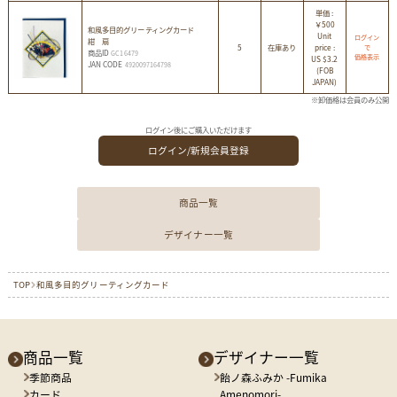
単価 :
￥500
和風多目的グリーティングカード
Unit
ログイン
紺 扇
5
在庫あり
price :
で
商品ID
GC16479
価格表示
US $3.2
JAN CODE
4920097164798
(FOB
JAPAN)
※卸価格は会員のみ公開
ログイン後にご購入いただけます
ログイン/新規会員登録
商品一覧
デザイナー一覧
TOP
和風多目的グリーティングカード
商品一覧
デザイナー一覧
季節商品
飴ノ森ふみか -Fumika
カード
Amenomori-