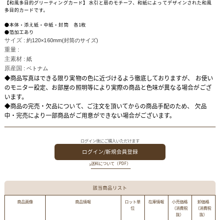
【和風多目的グリーティングカード】 水引と扇のモチーフ、和紙によってデザインされた和風
多目的カードです。
●本体・添え紙・中紙・封筒 各1枚
●箔加工あり
サイズ
: 約120×160mm(封筒のサイズ)
重量
:
主素材
: 紙
原産国
: ベトナム
◆商品写真はできる限り実物の色に近づけるよう徹底しておりますが、 お使い
のモニター設定、お部屋の照明等により実際の商品と色味が異なる場合がござ
います。
◆商品の完売・欠品について、ご注文を頂いてからの商品手配のため、 欠品
中・完売により一部商品がご用意ができない場合がございます。
ログイン後にご購入いただけます
ログイン/新規会員登録
送料について（PDF）
該当商品リスト
商品画像
商品情報
ロット単
在庫情報
小売価格
卸価格
位
（消費税
（消費税
抜）
抜）