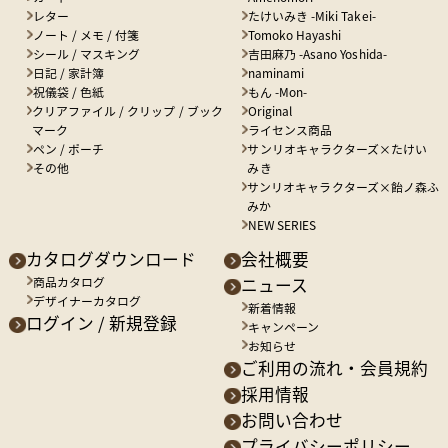
レター
たけいみき -Miki Takei-
ノート / メモ / 付箋
Tomoko Hayashi
シール / マスキング
吉田麻乃 -Asano Yoshida-
日記 / 家計簿
naminami
祝儀袋 / 色紙
もん -Mon-
クリアファイル / クリップ / ブック
Original
マーク
ライセンス商品
ペン / ポーチ
サンリオキャラクターズ×たけい
その他
みき
サンリオキャラクターズ×飴ノ森ふ
みか
NEW SERIES
カタログダウンロード
会社概要
商品カタログ
ニュース
デザイナーカタログ
新着情報
ログイン / 新規登録
キャンペーン
お知らせ
ご利用の流れ・会員規約
採用情報
お問い合わせ
プライバシーポリシー