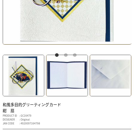
和風多目的グリーティングカード
紺 扇
PRODUCT ID
: GC16479
DESIGNER
: Original
JAN CODE
: 4920097164798